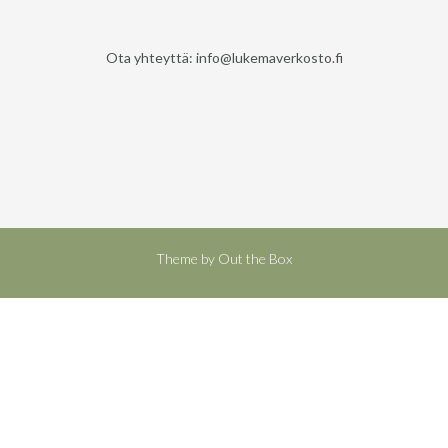
Ota yhteyttä: info@lukemaverkosto.fi
Theme by
Out the Box