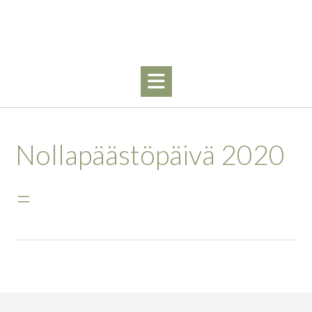
Skip
to
content
Nollapäästöpäivä 2020