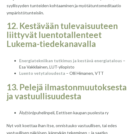
syyllisyyden tunteiden kohtaaminen ja myötätuntomeditaatio
ympäristötunteisiin.
12. Kestävään tulevaisuuteen
liittyvät luentotallenteet
Lukema-tiedekanavalla
Energiatekniikan tutkimus ja kestävä energiatalous
–
Esa Vakkilainen, LUT-yliopisto
Luento vetytaloudesta
– Olli Himanen, VTT
13. Pelejä ilmastonmuutoksesta
ja vastuullisuudesta
Äly(tön)puhelinpeli, Eettisen kaupan puolesta ry
Nyt voit koettaa ihan itse, onnistuuko vastuullisen, tai edes
vastuullisen näköisen, kännykän tekeminen – ja saatko