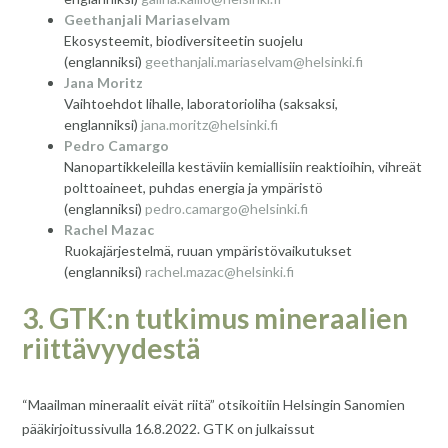
Geethanjali Mariaselvam
Ekosysteemit, biodiversiteetin suojelu
(englanniksi)
geethanjali.mariaselvam@helsinki.fi
Jana Moritz
Vaihtoehdot lihalle, laboratorioliha (saksaksi,
englanniksi)
jana.moritz@helsinki.fi
Pedro Camargo
Nanopartikkeleilla kestäviin kemiallisiin reaktioihin, vihreät
polttoaineet, puhdas energia ja ympäristö
(englanniksi)
pedro.camargo@helsinki.fi
Rachel Mazac
Ruokajärjestelmä, ruuan ympäristövaikutukset
(englanniksi)
rachel.mazac@helsinki.fi
3. GTK:n tutkimus mineraalien
riittävyydestä
“Maailman mineraalit eivät riitä” otsikoitiin Helsingin Sanomien
pääkirjoitussivulla 16.8.2022. GTK on julkaissut