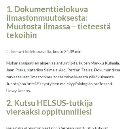
1. Dokumenttielokuva
ilmastonmuutoksesta:
Muutosta ilmassa – tieteestä
tekoihin
Lukema-tiedekanavalla
,
kesto 34.39 min
Mukana laajasti eri alojen asiantuntijoita, kuten Markku Kulmala,
Jaan Praks, Katariina Salmela-Aro, Petteri Taalas. Dokumentissa
tarkastellaan ilmastonmuutosta toiveikkaasta näkökulmasta.
Juontajana brittiläissyntyinen molekyylibiologian professori
Howy Jacobs.
2. Kutsu HELSUS-tutkija
vieraaksi oppitunnillesi
Helsingin yliopiston kestävyystieteen instituutin tutkijat