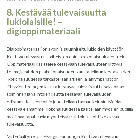
8. Kestävää tulevaisuutta
lukiolaisille! –
digioppimateriaali
Digioppimateriaali on avoin ja suunniteltu lukioiden käyttöön
Kestävä tulevaisuus –aiheisten opintokokonaisuuksien tueksi.
Oppimateriaali käsittelee kestävään tulevaisuuteen liittyviä
teemoja kahden pääkokonaisuuden kautta. Minun kestävä arkeni
-kokonaisuudessa tarkastellaan arkeen ja lähiympäristöön
liittyvien teemojen kautta kestävää tulevaisuutta sekä oman
toiminnan ja valintojen kautta kestävän tulevaisuuden
edistämistä. Teemoihin johdatellaan tarinan keinoin. Meidän
kestävä elämämme -kokonaisuudessa käsitellään myös eri puolilla
maailmaa tapahtuvia myönteisiä muutoksia kohti kestävää
tulevaisuutta.
Materiaali on osa Helsingin kaupungin Kestävä tulevaisuus -