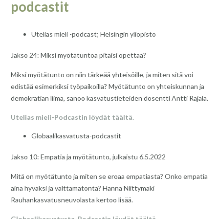
podcastit
Utelias mieli -podcast; Helsingin yliopisto
Jakso 24: Miksi myötätuntoa pitäisi opettaa?
Miksi myötätunto on niin tärkeää yhteisöille, ja miten sitä voi
edistää esimerkiksi työpaikoilla? Myötätunto on yhteiskunnan ja
demokratian liima, sanoo kasvatustieteiden dosentti Antti Rajala.
Utelias mieli-Podcastin löydät täältä.
Globaalikasvatusta-podcastit
Jakso 10: Empatia ja myötätunto, julkaistu 6.5.2022
Mitä on myötätunto ja miten se eroaa empatiasta? Onko empatia
aina hyväksi ja välttämätöntä? Hanna Niittymäki
Rauhankasvatusneuvolasta kertoo lisää.
Globaalikasvatusta-Podcastin löydät täältä.