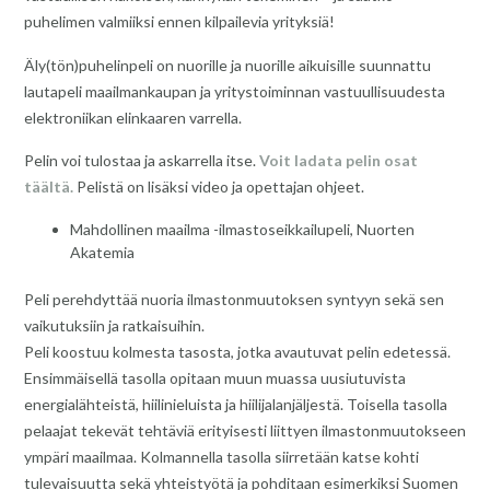
puhelimen valmiiksi ennen kilpailevia yrityksiä!
Äly(tön)puhelinpeli on nuorille ja nuorille aikuisille suunnattu
lautapeli maailmankaupan ja yritystoiminnan vastuullisuudesta
elektroniikan elinkaaren varrella.
Pelin voi tulostaa ja askarrella itse.
Voit ladata pelin osat
täältä.
Pelistä on lisäksi video ja opettajan ohjeet.
Mahdollinen maailma -ilmastoseikkailupeli, Nuorten
Akatemia
Peli perehdyttää nuoria ilmastonmuutoksen syntyyn sekä sen
vaikutuksiin ja ratkaisuihin.
Peli koostuu kolmesta tasosta, jotka avautuvat pelin edetessä.
Ensimmäisellä tasolla opitaan muun muassa uusiutuvista
energialähteistä, hiilinieluista ja hiilijalanjäljestä. Toisella tasolla
pelaajat tekevät tehtäviä erityisesti liittyen ilmastonmuutokseen
ympäri maailmaa. Kolmannella tasolla siirretään katse kohti
tulevaisuutta sekä yhteistyötä ja pohditaan esimerkiksi Suomen