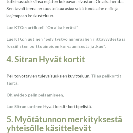
tutkimustuloksiinsa nojaten kokoavan sivuston: On aika herätä.
Sen tavoitteena on taustoittaa asiaa sekä tuoda aihe esille ja
laajempaan keskusteluun.
Lue KTG:n artikkeli ”On aika herätä”
Lue KTG:n uutinen ”Selvitystyö mineraalien riittävyydestä ja
fossiilisten polttoaineiden korvaamisesta jatkuu”.
4. Sitran Hyvät kortit
Peli toivottavien tulevaisuuksien kuvitteluun.
Tilaa pelikortit
tästä.
Ohjevideo pelin pelaamiseen
.
Lue Sitran uutinen
Hyvät kortit- korttipelistä.
5. Myötätunnon merkityksestä
yhteisölle käsittelevät