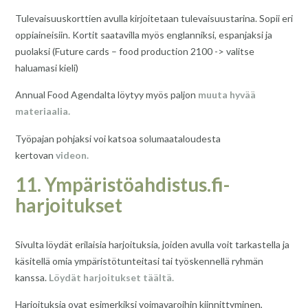
Tulevaisuuskorttien avulla kirjoitetaan tulevaisuustarina. Sopii eri
oppiaineisiin. Kortit saatavilla myös englanniksi, espanjaksi ja
puolaksi (Future cards – food production 2100 -> valitse
haluamasi kieli)
Annual Food Agendalta löytyy myös paljon
muuta hyvää
materiaalia.
Työpajan pohjaksi voi katsoa solumaataloudesta
kertovan
videon.
11. Ympäristöahdistus.fi-
harjoitukset
Sivulta löydät erilaisia harjoituksia, joiden avulla voit tarkastella ja
käsitellä omia ympäristötunteitasi tai työskennellä ryhmän
kanssa.
Löydät harjoitukset täältä.
Harjoituksia ovat esimerkiksi voimavaroihin kiinnittyminen,