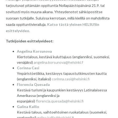
tarjoutuvat pitämään oppituntia Nollapäästöpäivänä 21.9. tai
sovitusti myös muuna aikana. Yhteydenotot sähköpostitse
suoraan tutkijalle. Suluissa kerrotaan, millä kielillä on mahdollista
saada oppituntivierailuja.
Katso tästä yleinen HELSUSin
esittelyvideo.
Tutkijoiden esittelyvideot:
Angelina Korsunova
Kiertotalous, kestävä kuluttajuus (englanniksi, suomeksi,
venäjäksi)
angelina.korsunova@helsinki.f
Corinna Casi
Ympäristöetiikka, kestävyys tapaustutkimusten kautta
(englanniksi, italiaksi)
corinna.casi@helsinki.fi
Florencia Quesada
Kestävä turismi ja kaupunkien kestävyys Latinalaisessa
Amerikassa (englanniksi ja
espanjaksi)
florencia.quesada@helsinki.fi
Galina Kallio
Kestävä talous, vaihtoehtoinen ruokatalous (suomeksi,
englanniksi)
galina.kallio@helsinki.fi