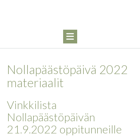
Skip
to
content
Nollapäästöpäivä 2022
materiaalit
Vinkkilista
Nollapäästöpäivän
21.9.2022 oppitunneille