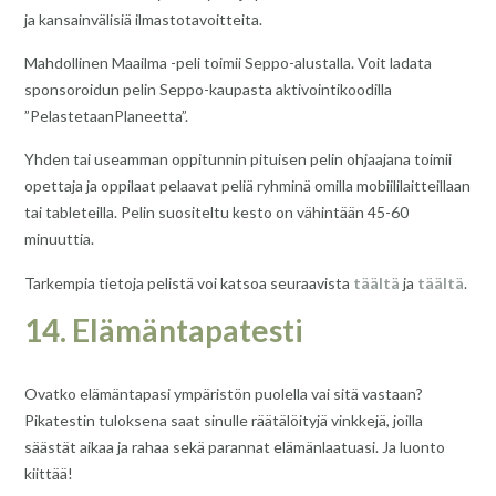
ja kansainvälisiä ilmastotavoitteita.
Mahdollinen Maailma -peli toimii Seppo-alustalla. Voit ladata
sponsoroidun pelin Seppo-kaupasta aktivointikoodilla
”PelastetaanPlaneetta”.
Yhden tai useamman oppitunnin pituisen pelin ohjaajana toimii
opettaja ja oppilaat pelaavat peliä ryhminä omilla mobiililaitteillaan
tai tableteilla. Pelin suositeltu kesto on vähintään 45-60
minuuttia.
Tarkempia tietoja pelistä voi katsoa seuraavista
täältä
ja
täältä
.
14. Elämäntapatesti
Ovatko elämäntapasi ympäristön puolella vai sitä vastaan?
Pikatestin tuloksena saat sinulle räätälöityjä vinkkejä, joilla
säästät aikaa ja rahaa sekä parannat elämänlaatuasi. Ja luonto
kiittää!