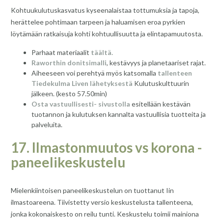
Kohtuukulutuskasvatus kyseenalaistaa tottumuksia ja tapoja,
herättelee pohtimaan tarpeen ja haluamisen eroa pyrkien
löytämään ratkaisuja kohti kohtuullisuutta ja elintapamuutosta.
Parhaat materiaalit
täältä.
Raworthin donitsimalli
, kestävyys ja planetaariset rajat.
Aiheeseen voi perehtyä myös katsomalla
tallenteen
Tiedekulma Liven lähetyksestä
Kulutuskulttuurin
jälkeen. (kesto 57.50min)
Osta vastuullisesti- sivustolla
esitellään kestävän
tuotannon ja kulutuksen kannalta vastuullisia tuotteita ja
palveluita.
17. Ilmastonmuutos vs korona -
paneelikeskustelu
Mielenkiintoisen paneelikeskustelun on tuottanut Iin
ilmastoareena. Tiivistetty versio keskustelusta tallenteena,
jonka kokonaiskesto on reilu tunti. Keskustelu toimii mainiona