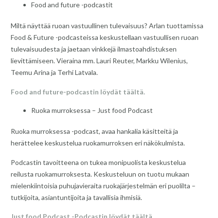
Food and future -podcastit
Miltä näyttää ruoan vastuullinen tulevaisuus? Arlan tuottamissa
Food & Future -podcasteissa keskustellaan vastuullisen ruoan
tulevaisuudesta ja jaetaan vinkkejä ilmastoahdistuksen
lievittämiseen. Vieraina mm. Lauri Reuter, Markku Wilenius,
Teemu Arina ja Terhi Latvala.
Food and future-podcastin löydät täältä.
Ruoka murroksessa – Just food Podcast
Ruoka murroksessa -podcast, avaa hankalia käsitteitä ja
herättelee keskustelua ruokamurroksen eri näkökulmista.
Podcastin tavoitteena on tukea monipuolista keskustelua
reilusta ruokamurroksesta. Keskusteluun on tuotu mukaan
mielenkiintoisia puhujavieraita ruokajärjestelmän eri puolilta –
tutkijoita, asiantuntijoita ja tavallisia ihmisiä.
Just food Podcast -Podcastin löydät täältä