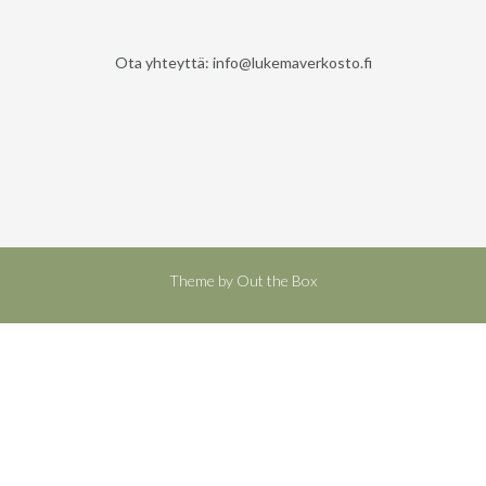
Ota yhteyttä: info@lukemaverkosto.fi
Theme by
Out the Box