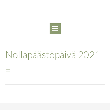
Skip
to
content
Nollapäästöpäivä 2021