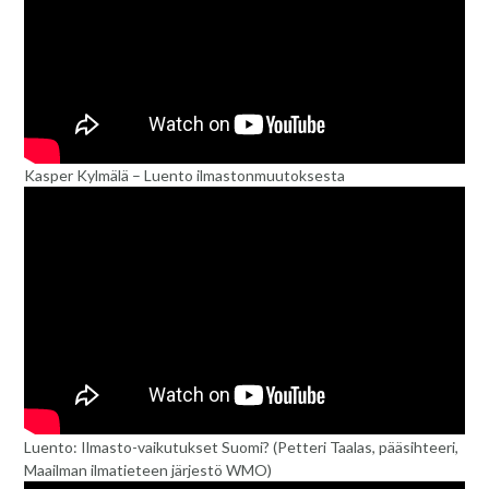
Kasper Kylmälä – Luento ilmastonmuutoksesta
Luento: Ilmasto-vaikutukset Suomi? (Petteri Taalas, pääsihteeri,
Maailman ilmatieteen järjestö WMO)