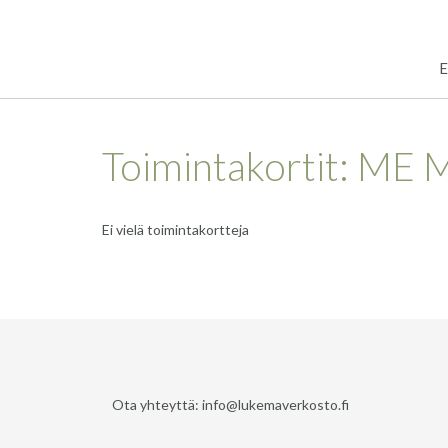
Skip
to
content
E
Toimintakortit: ME 
Ei vielä toimintakortteja
Ota yhteyttä: info@lukemaverkosto.fi