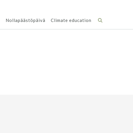
s
Nollapäästöpäivä
Climate education